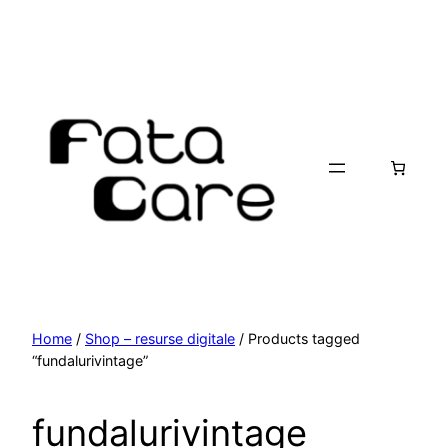
Skip
to
content
Home
/
Shop – resurse digitale
/ Products tagged
“fundalurivintage”
fundalurivintage