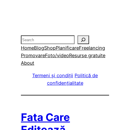
33,00 lei.
22,00 lei.
Search
Home
Blog
Shop
Planificare
Freelancing
Promovare
Foto/video
Resurse gratuite
About
Termeni și condiții
Politică de
confidențialitate
Fata Care
Editează