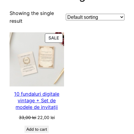
Showing the single
result
PRODUCT
SALE
ON
SALE
10 fundaluri digitale
vintage + Set de
modele de invitații
Original
Current
33,00
lei
22,00
lei
price
price
Add to cart
was:
is: