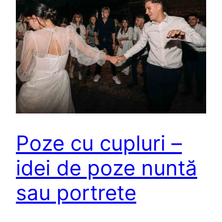
Poze cu cupluri –
idei de poze nuntă
sau portrete