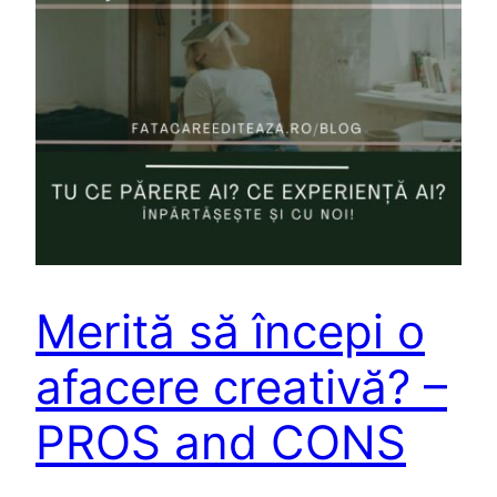
Merită să începi o
afacere creativă? –
PROS and CONS