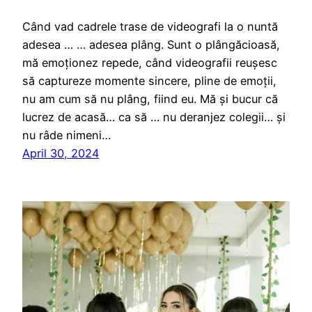
Când vad cadrele trase de videografi la o nuntă
adesea … … adesea plâng. Sunt o plângăcioasă,
mă emoționez repede, când videografii reușesc
să captureze momente sincere, pline de emoții,
nu am cum să nu plâng, fiind eu. Mă și bucur că
lucrez de acasă… ca să … nu deranjez colegii… și
nu râde nimeni…
April 30, 2024