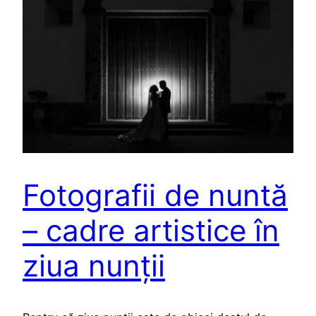
Fotografii de nuntă
– cadre artistice în
ziua nunții