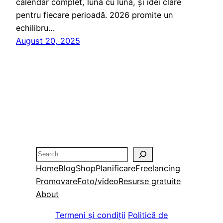
calendar complet, lună cu lună, și idei clare
pentru fiecare perioadă. 2026 promite un
echilibru…
August 20, 2025
Search
Home
Blog
Shop
Planificare
Freelancing
Promovare
Foto/video
Resurse gratuite
About
Termeni și condiții
Politică de