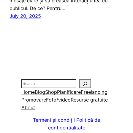
mesaje clare și să crească interacțiunea cu
publicul. De ce? Pentru…
July 20, 2025
Search
Home
Blog
Shop
Planificare
Freelancing
Promovare
Foto/video
Resurse gratuite
About
Termeni și condiții
Politică de
confidențialitate