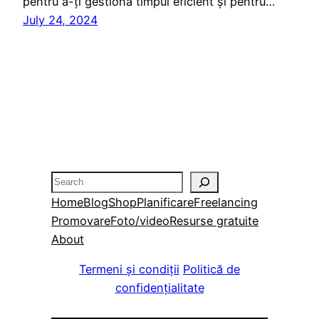
pentru a-ți gestiona timpul eficient și pentru…
July 24, 2024
Search
Home
Blog
Shop
Planificare
Freelancing
Promovare
Foto/video
Resurse gratuite
About
Termeni și condiții
Politică de
confidențialitate