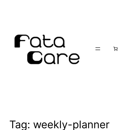
Skip
to
content
Tag:
weekly-planner