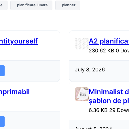
re
planificare lunară
planner
ntityourself
A2 planific
230.62 KB
0 Do
July 8, 2026
mprimabil
Minimalist d
șablon de pl
6.36 KB
29 Dow