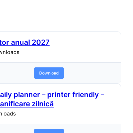
ator anual 2027
wnloads
Download
aily planner – printer friendly –
anificare zilnică
nloads