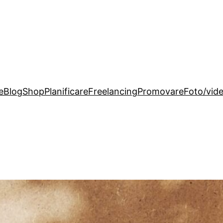
e
Blog
Shop
Planificare
Freelancing
Promovare
Foto/vid