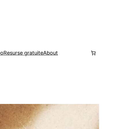
eo
Resurse gratuite
About