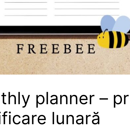
hly planner – pri
ficare lunară