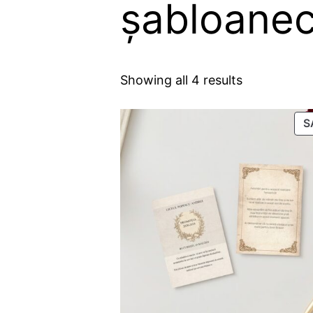
șabloane
Showing all 4 results
S