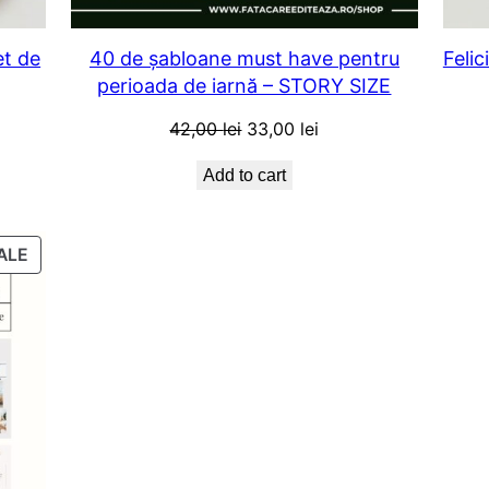
et de
40 de șabloane must have pentru
Felic
perioada de iarnă – STORY SIZE
t
Original
Current
42,00
lei
33,00
lei
price
price
Add to cart
was:
is:
ei.
42,00 lei.
33,00 lei.
PRODUCT
ALE
ON
SALE