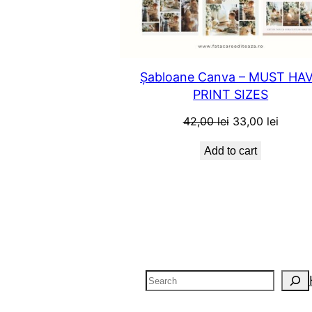
Șabloane Canva – MUST HA
PRINT SIZES
Original
Curren
42,00
lei
33,00
lei
price
price
Add to cart
was:
is:
42,00 lei.
33,00 l
Search