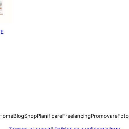
VE
t
ei.
Home
Blog
Shop
Planificare
Freelancing
Promovare
Foto