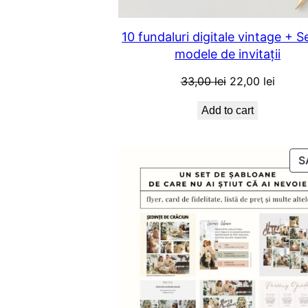
10 fundaluri digitale vintage + S
modele de invitații
Original
Curren
33,00
lei
22,00
lei
price
price
Add to cart
was:
is:
33,00 lei.
22,00 l
S