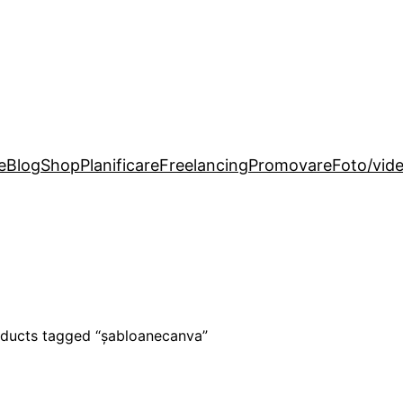
e
Blog
Shop
Planificare
Freelancing
Promovare
Foto/vid
ducts tagged “șabloanecanva”