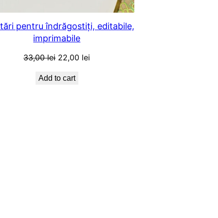
itări pentru îndrăgostiți, editabile,
imprimabile
Original
Current
33,00
lei
22,00
lei
price
price
Add to cart
was:
is:
33,00 lei.
22,00 lei.