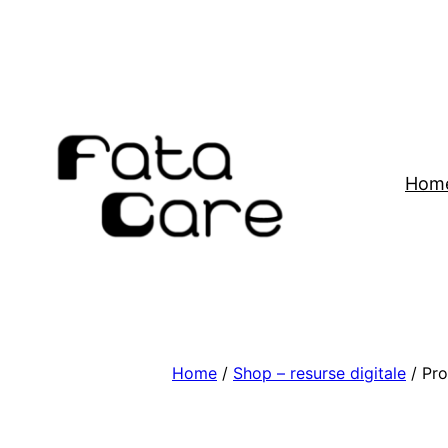
Skip
to
content
Hom
Home
/
Shop – resurse digitale
/ Pro