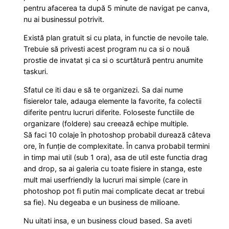
:
3
pentru afacerea ta după 5 minute de navigat pe canva,
A
4
,
nu ai businessul potrivit.
V
E
Există plan gratuit si cu plata, in functie de nevoile tale.
2
0
P
Trebuie să privesti acest program nu ca si o nouă
prostie de invatat și ca si o scurtătură pentru anumite
R
,
0
taskuri.
I
0
N
Sfatul ce iti dau e să te organizezi. Sa dai nume
fisierelor tale, adauga elemente la favorite, fa colectii
T
0
l
diferite pentru lucruri diferite. Foloseste functiile de
S
organizare (foldere) sau creează echipe multiple.
I
e
Să faci 10 colaje în photoshop probabil durează câteva
Z
ore, în funție de complexitate. În canva probabil termini
E
l
i
in timp mai util (sub 1 ora), asa de util este functia drag
S
and drop, sa ai galeria cu toate fisiere in stanga, este
mult mai userfriendly la lucruri mai simple (care in
e
.
q
photoshop pot fi putin mai complicate decat ar trebui
u
sa fie). Nu degeaba e un business de milioane.
i
a
Nu uitati insa, e un business cloud based. Sa aveti
n