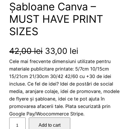
Șabloane Canva –
MUST HAVE PRINT
SIZES
O
C
42,00
lei
33,00
lei
Cele mai frecvente dimensiuni utilizate pentru
r
u
materiale publicitare printate: 5/7cm 10/15cm
i
r
15/21cm 21/30cm 30/42 42/60 cu +30 de idei
incluse. Ce fel de idei? Idei de postări de social
g
r
media, aranjare colaje, idei de promovare, modele
de flyere și șabloane, idei ce te pot ajuta în
i
e
promovarea afacerii tale. Plata securizată prin
n
n
Google Pay/Woocommerce Stripe.
Ș
Add to cart
a
t
a