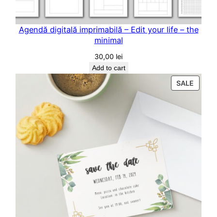
Agendă digitală imprimabilă – Edit your life – the
minimal
30,00
lei
Add to cart
PROD
SALE
ON
SALE