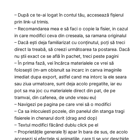
– După ce te-ai logat în contul tău, accesează fișierul
prin link-ul trimis.
– Recomandarea mea e să faci o copie la fisier, in cazul
in care modifici ceva din creseala, sa ramana originalul
– Dacă ești deja familiarizat cu conținutul, poți să treci
direct la treabă, să creezi următoarea ta postarea. Dacă
nu știi exact ce se află în pachet, treci peste pagini
– În prima fază, vei încărca materialele ce vrei să
folosești (m-am obisnuit sa incarc in canva imaginile
imediat dupa export, astfel cand ma intorc la ele seara
sau ziua urmatoare, sunt deja acolo pregatite, iar eu
pot sa ma joc cu materialele direct din pat, de pe
tramvai, din cafenea, de unde vreau eu)
– Navigezi pe pagina pe care vrei să o modifici
– Ca sa inlocuiesti pozele, din panelul din stanga tragi
fisierele in chenarul dorit (drag and dop)
– Textul modifici făcând dublu click pe el
– Proprietățile generale îți apar în bara de sus, de acolo
accesezi si efectele si animatiile, care ti se vor deschide