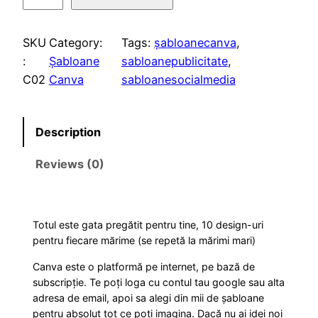
b
l
p
l
SKU
Category:
Tags:
șabloanecanva
, 
o
p
r
:
Șabloane
sabloanepublicitate
, 
a
C02
Canva
sabloanesocialmedia
r
i
n
e
i
c
C
Description
a
c
e
Reviews (0)
n
v
e
i
a
w
s
–
Totul este gata pregătit pentru tine, 10 design-uri
M
pentru fiecare mărime (se repetă la mărimi mari)
a
:
U
Canva este o platformă pe internet, pe bază de
S
s
3
subscripție. Te poți loga cu contul tau google sau alta
T
adresa de email, apoi sa alegi din mii de șabloane
H
pentru absolut tot ce poti imagina. Dacă nu ai idei noi