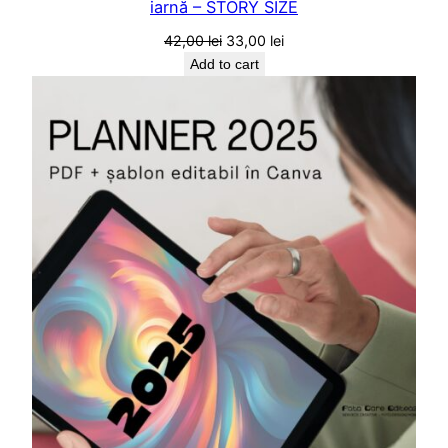
iarnă – STORY SIZE
Original
Current
42,00
lei
33,00
lei
price
price
Add to cart
was:
is:
42,00 lei.
33,00 lei.