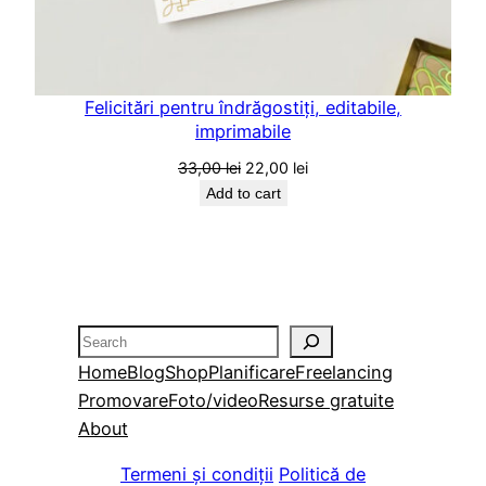
Felicitări pentru îndrăgostiți, editabile,
imprimabile
Original
Current
33,00
lei
22,00
lei
price
price
Add to cart
was:
is:
33,00 lei.
22,00 lei.
Search
Home
Blog
Shop
Planificare
Freelancing
Promovare
Foto/video
Resurse gratuite
About
Termeni și condiții
Politică de