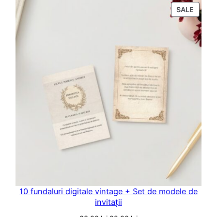
PROD
SALE
ON
SALE
10 fundaluri digitale vintage + Set de modele de
invitații