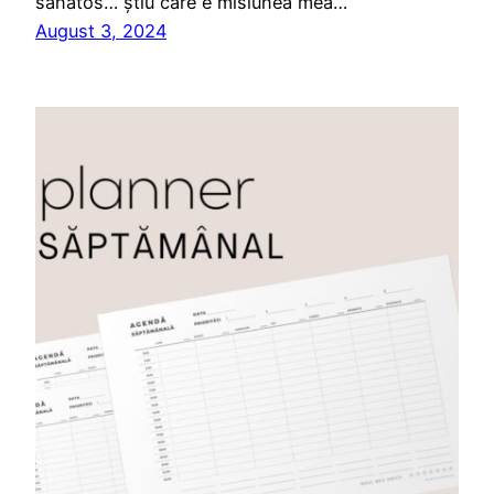
sănătos… știu care e misiunea mea…
August 3, 2024